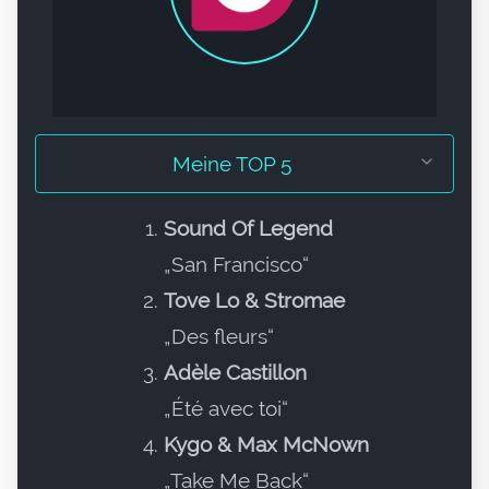
Meine TOP 5
Sound Of Legend
„San Francisco“
Tove Lo & Stromae
„Des fleurs“
Adèle Castillon
„Été avec toi“
Kygo & Max McNown
„Take Me Back“